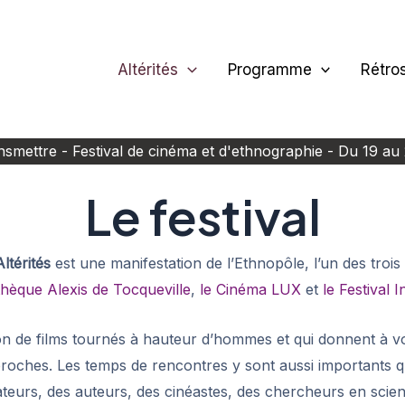
Altérités
Programme
Rétro
ansmettre - Festival de cinéma et d'ethnographie - Du 19 a
Le festival
ltérités
est une manifestation de l’Ethnopôle, l’un des troi
othèque Alexis de Tocqueville
,
le Cinéma LUX
et
le Festival 
ion de films tournés à hauteur d’hommes et qui donnent à voi
roches. Les temps de rencontres y sont aussi importants que 
ateurs, des auteurs, des cinéastes, des chercheurs en scie