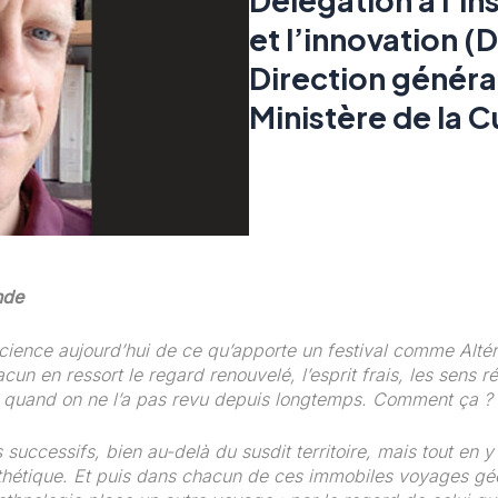
et l’innovation (D
Direction généra
Ministère de la C
nde
ience aujourd’hui de ce qu’apporte un festival comme Altérit
acun en ressort le regard renouvelé, l’esprit frais, les sens
 quand on ne l’a pas revu depuis longtemps. Comment ça ?
successifs, bien au-delà du susdit territoire, mais tout en y 
 esthétique. Et puis dans chacun de ces immobiles voyages géo