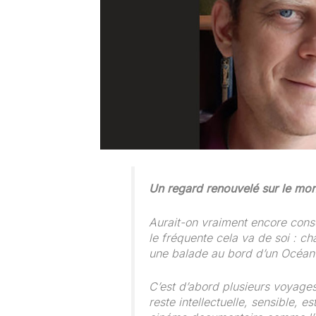
Un regard renouvelé sur le mo
Aurait-on vraiment encore consc
le fréquente cela va de soi : ch
une balade au bord d’un Océan
C’est d’abord plusieurs voyages 
reste intellectuelle, sensible,