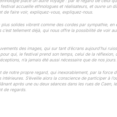
nologie place un autre voyage : par le regard de celui qui a
e festival accueille ethnologues et réalisateurs, et ouvre un di
et de faire voir, expliquez-vous, expliquez-nous.
les plus solides vibrent comme des cordes par sympathie, en 
c’est tellement déjà, qui nous offre la possibilité de voir a
vements des images, qui sur tant d’écrans aujourd’hui ruiss
 pour qui, le festival prend son temps, celui de la réflexio
réceptions, n’a jamais été aussi nécessaire que de nos jours.
e notre propre regard, qui inexorablement, par la force des 
 intérieures. S’éveille alors la conscience de participer à l
flânant après une ou deux séances dans les rues de Caen, les
ant de regards.