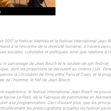
d
s 2017 le festival Altérités et le festival international Jean
rmand à la rencontre de la diversité humaine, à travers parcou
iques sociales, culturelles et politiques, ainsi que relations à 
 le parrainage de Jean Rouch et le soutien de son festival, l
ue, dont les projections se déroulent au cinéma LUX. Pend
 permis la circulation de films entre Paris et Caen, et la pro
e de l’Homme, le fief de Jean Rouch.
re expérience, le festival international Jean Rouch ne pouv
e Karine Le Petit, de la Fabrique de patrimoines en Normandi
aborer à la programmation. Ceci d’autant plus, que les princip
rticulièrement les préoccupations actuelles du festival parisi