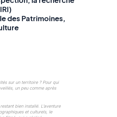
IRI)
le des Patrimoines,
ulture
és sur un territoire ? Pour qui
 réveillés, un peu comme après
restant bien installé. L’aventure
graphiques et culturels, le