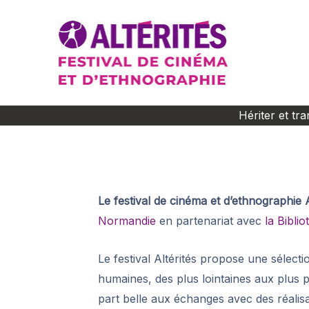
Aller
au
contenu
Hériter et tr
Le festival de cinéma et d’ethnographie A
Normandie
en partenariat avec
la Bibli
Le festival Altérités propose une sélect
humaines, des plus lointaines aux plus p
part belle aux échanges avec des réalis