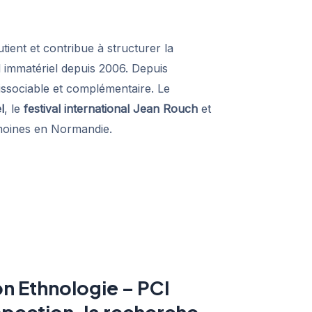
tient et contribue à structurer la
l immatériel depuis 2006. Depuis
issociable et complémentaire. Le
l
, le
festival international Jean Rouch
et
imoines en Normandie.
n Ethnologie – PCI
spection, la recherche