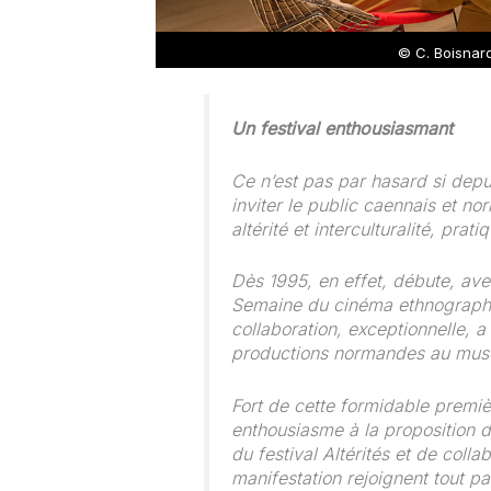
© C. Boisnar
Un festival enthousiasmant
Ce n’est pas par hasard si depui
inviter le public caennais et no
altérité et interculturalité, prat
Dès 1995, en effet, débute, avec
Semaine du cinéma ethnographiq
collaboration, exceptionnelle, a
productions normandes au musé
Fort de cette formidable premiè
enthousiasme à la proposition d
du festival Altérités et de coll
manifestation rejoignent tout pa