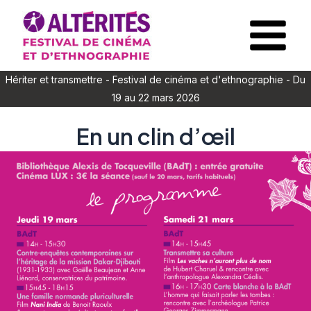
Aller
au
Main
contenu
Menu
Hériter et transmettre - Festival de cinéma et d'ethnographie - Du
19 au 22 mars 2026
En un clin d’œil